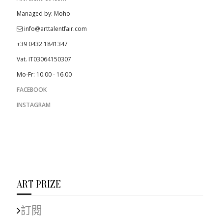
Managed by: Moho
info@arttalentfair.com
+39 0432 1841347
Vat. IT03064150307
Mo-Fr: 10.00 - 16.00
FACEBOOK
INSTAGRAM
ART PRIZE
訂閱