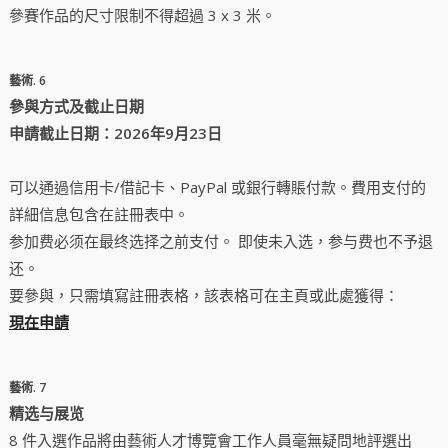
參賽作品的尺寸限制不得超過 3 x 3 米。
藝術. 6
參與方式及截止日期
申請截止日期：2026年9月23日
可以通過信用卡/借記卡、PayPal 或銀行轉賬付款。費用支付的
詳細信息包含在註冊表中。
参加费必须在最终选择之前支付。 即使未入选，参与费也不予退
还。
要參與，只需填寫註冊表格，該表格可在主頁或此處獲得：
現在申請
藝術. 7
精选与展览
8 件入選作品將由藝術人才博覽會工作人員毫無疑問地評選出